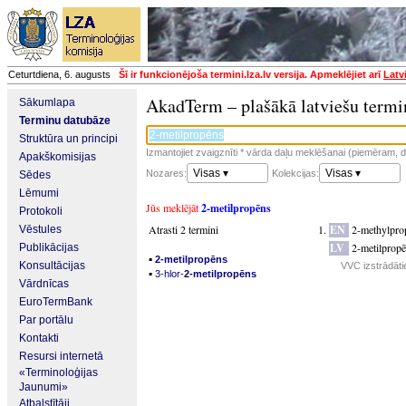
Ceturtdiena, 6. augusts
Šī ir funkcionējoša termini.lza.lv versija. Apmeklējiet arī
Latv
AkadTerm – plašākā latviešu termi
Sākumlapa
Terminu datubāze
Struktūra un principi
Izmantojiet zvaigznīti * vārda daļu meklēšanai (piemēram, da
Apakškomisijas
Visas ▾
Visas ▾
Nozares:
Kolekcijas:
Sēdes
Lēmumi
Jūs meklējāt
2-metilpropēns
Protokoli
Atrasti 2 termini
EN
2-methylpro
Vēstules
LV
2-metilprop
Publikācijas
▪
2-metilpropēns
Konsultācijas
VVC izstrādāti
▪
3-hlor-
2-metilpropēns
Vārdnīcas
EuroTermBank
Par portālu
Kontakti
Resursi internetā
«Terminoloģijas
Jaunumi»
Atbalstītāji