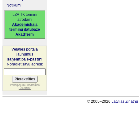
Notikumi
LZA TK termini
atrodami
Akadēmiskajā
terminu datubāzē
AkadTerm
Vēlaties portāla
jaunumus
saņemt pa e-pastu?
Norādiet savu adresi:
Pakalpojumu nodrošina
FeedBlitz
© 2005–2026
Latvijas Zinātņ