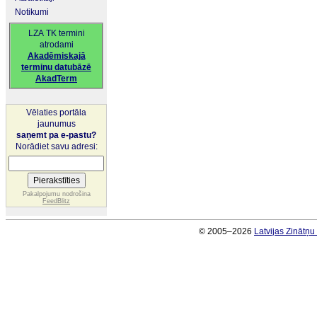
Notikumi
LZA TK termini
atrodami
Akadēmiskajā
terminu datubāzē
AkadTerm
Vēlaties portāla
jaunumus
saņemt pa e-pastu?
Norādiet savu adresi:
Pakalpojumu nodrošina
FeedBlitz
© 2005–2026
Latvijas Zinātņ