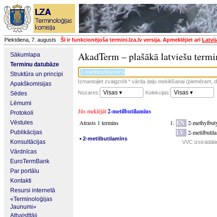
Piektdiena, 7. augusts
Šī ir funkcionējoša termini.lza.lv versija. Apmeklējiet arī
Latvi
AkadTerm – plašākā latviešu termi
Sākumlapa
Terminu datubāze
Struktūra un principi
Izmantojiet zvaigznīti * vārda daļu meklēšanai (piemēram, da
Apakškomisijas
Visas ▾
Visas ▾
Nozares:
Kolekcijas:
Sēdes
Lēmumi
Jūs meklējāt
2-metilbutilamīns
Protokoli
Atrasts 1 termins
EN
2-methylbut
Vēstules
LV
2-metilbutil
Publikācijas
▪
2-metilbutilamīns
Konsultācijas
VVC izstrādāti
Vārdnīcas
EuroTermBank
Par portālu
Kontakti
Resursi internetā
«Terminoloģijas
Jaunumi»
Atbalstītāji