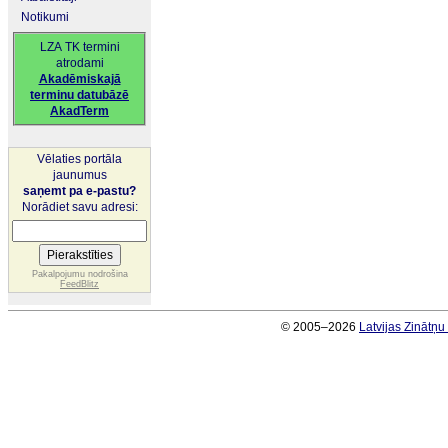
Notikumi
LZA TK termini
atrodami
Akadēmiskajā
terminu datubāzē
AkadTerm
Vēlaties portāla
jaunumus
saņemt pa e-pastu?
Norādiet savu adresi:
Pakalpojumu nodrošina
FeedBlitz
© 2005–2026
Latvijas Zinātņ