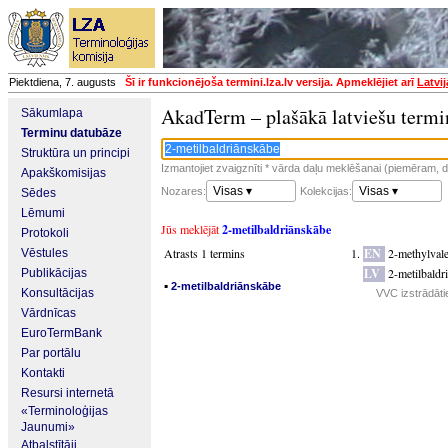
Piektdiena, 7. augusts
Šī ir funkcionējoša termini.lza.lv versija. Apmeklējiet arī
Latvi
AkadTerm – plašākā latviešu termi
Sākumlapa
Terminu datubāze
Struktūra un principi
Izmantojiet zvaigznīti * vārda daļu meklēšanai (piemēram, da
Apakškomisijas
Visas ▾
Visas ▾
Nozares:
Kolekcijas:
Sēdes
Lēmumi
Jūs meklējāt
2-metilbaldriānskābe
Protokoli
Atrasts 1 termins
EN
2-methylvale
Vēstules
LV
2-metilbaldr
Publikācijas
▪
2-metilbaldriānskābe
Konsultācijas
VVC izstrādāti
Vārdnīcas
EuroTermBank
Par portālu
Kontakti
Resursi internetā
«Terminoloģijas
Jaunumi»
Atbalstītāji