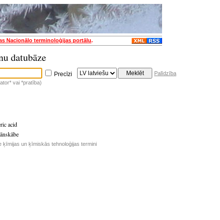
jas Nacionālo terminoloģijas portālu
.
nu datubāze
Palīdzība
Precīzi
tor* vai *pratība)
ric acid
iānskābe
e ķīmijas un ķīmiskās tehnoloģijas termini