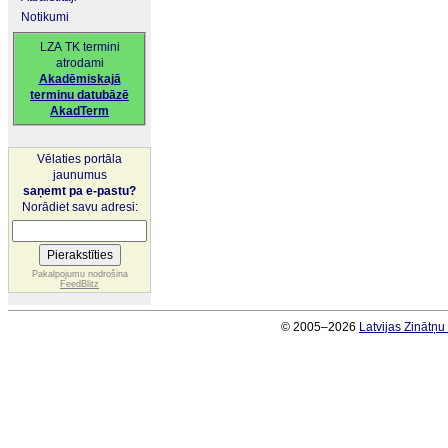
Notikumi
LZA TK termini
atrodami
Akadēmiskajā
terminu datubāzē
AkadTerm
Vēlaties portāla
jaunumus
saņemt pa e-pastu?
Norādiet savu adresi:
Pakalpojumu nodrošina
FeedBlitz
© 2005–2026
Latvijas Zinātņ