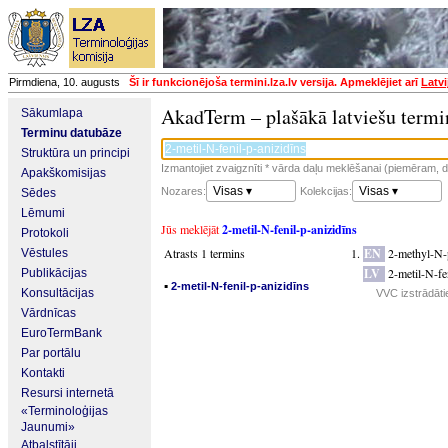
Pirmdiena, 10. augusts
Šī ir funkcionējoša termini.lza.lv versija. Apmeklējiet arī
Latvi
AkadTerm – plašākā latviešu termi
Sākumlapa
Terminu datubāze
Struktūra un principi
Izmantojiet zvaigznīti * vārda daļu meklēšanai (piemēram, da
Apakškomisijas
Visas ▾
Visas ▾
Nozares:
Kolekcijas:
Sēdes
Lēmumi
Jūs meklējāt
2-metil-N-fenil-p-anizidīns
Protokoli
Atrasts 1 termins
EN
2-methyl-N-
Vēstules
LV
2-metil-N-fe
Publikācijas
▪
2-metil-N-fenil-p-anizidīns
Konsultācijas
VVC izstrādāti
Vārdnīcas
EuroTermBank
Par portālu
Kontakti
Resursi internetā
«Terminoloģijas
Jaunumi»
Atbalstītāji