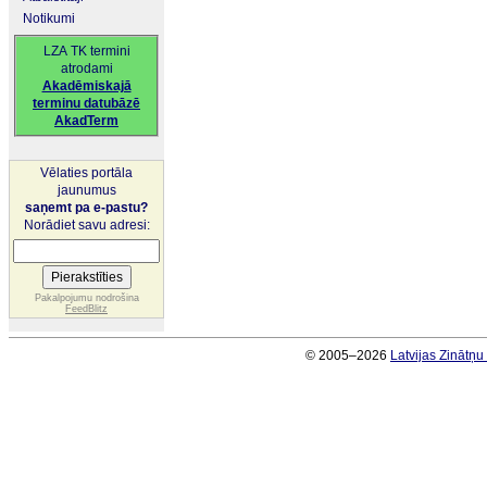
Notikumi
LZA TK termini
atrodami
Akadēmiskajā
terminu datubāzē
AkadTerm
Vēlaties portāla
jaunumus
saņemt pa e-pastu?
Norādiet savu adresi:
Pakalpojumu nodrošina
FeedBlitz
© 2005–2026
Latvijas Zinātņ