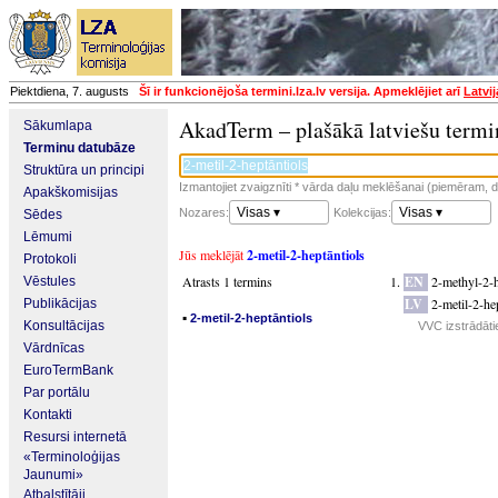
Piektdiena, 7. augusts
Šī ir funkcionējoša termini.lza.lv versija. Apmeklējiet arī
Latvi
AkadTerm – plašākā latviešu termi
Sākumlapa
Terminu datubāze
Struktūra un principi
Izmantojiet zvaigznīti * vārda daļu meklēšanai (piemēram, da
Apakškomisijas
Visas ▾
Visas ▾
Nozares:
Kolekcijas:
Sēdes
Lēmumi
Jūs meklējāt
2-metil-2-heptāntiols
Protokoli
Atrasts 1 termins
EN
2-methyl-2-h
Vēstules
LV
2-metil-2-he
Publikācijas
▪
2-metil-2-heptāntiols
Konsultācijas
VVC izstrādātie
Vārdnīcas
EuroTermBank
Par portālu
Kontakti
Resursi internetā
«Terminoloģijas
Jaunumi»
Atbalstītāji