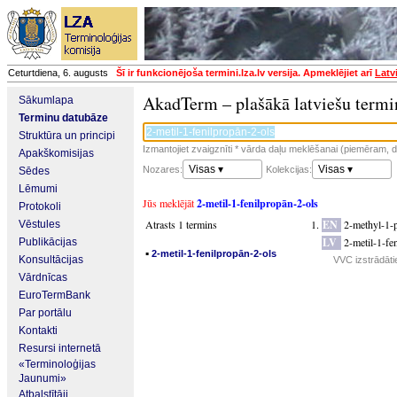
Ceturtdiena, 6. augusts
Šī ir funkcionējoša termini.lza.lv versija. Apmeklējiet arī
Latv
AkadTerm – plašākā latviešu termi
Sākumlapa
Terminu datubāze
Struktūra un principi
Izmantojiet zvaigznīti * vārda daļu meklēšanai (piemēram, da
Apakškomisijas
Visas ▾
Visas ▾
Nozares:
Kolekcijas:
Sēdes
Lēmumi
Jūs meklējāt
2-metil-1-fenilpropān-2-ols
Protokoli
Atrasts 1 termins
EN
2-methyl-1-
Vēstules
LV
2-metil-1-fe
Publikācijas
▪
2-metil-1-fenilpropān-2-ols
Konsultācijas
VVC izstrādāti
Vārdnīcas
EuroTermBank
Par portālu
Kontakti
Resursi internetā
«Terminoloģijas
Jaunumi»
Atbalstītāji