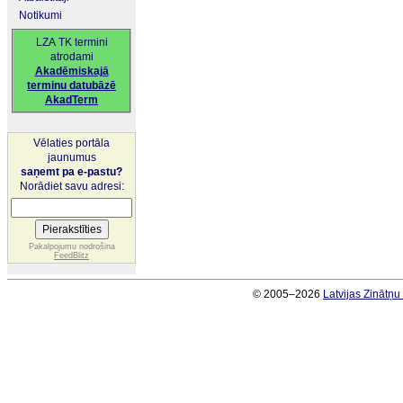
Notikumi
LZA TK termini
atrodami
Akadēmiskajā
terminu datubāzē
AkadTerm
Vēlaties portāla
jaunumus
saņemt pa e-pastu?
Norādiet savu adresi:
Pakalpojumu nodrošina
FeedBlitz
© 2005–2026
Latvijas Zinātņ