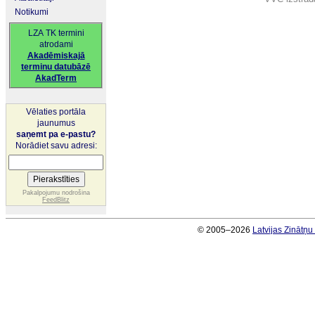
Notikumi
LZA TK termini
atrodami
Akadēmiskajā
terminu datubāzē
AkadTerm
Vēlaties portāla
jaunumus
saņemt pa e-pastu?
Norādiet savu adresi:
Pakalpojumu nodrošina
FeedBlitz
© 2005–2026
Latvijas Zinātņ