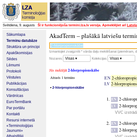
Svētdiena, 9. augusts
Šī ir funkcionējoša termini.lza.lv versija. Apmeklējiet arī
Latvij
AkadTerm – plašākā latviešu termi
Sākumlapa
Terminu datubāze
Struktūra un principi
Izmantojiet zvaigznīti * vārda daļu meklēšanai (piemēram, da
Apakškomisijas
Visas ▾
Visas ▾
Nozares:
Kolekcijas:
Sēdes
Lēmumi
Jūs meklējāt
2-hlorpropionskābe
Protokoli
EN
Atrasts 1 termins
2-chloropropio
Vēstules
LV
2-hlorpropion
Publikācijas
▪
2-hlorpropionskābe
Konsultācijas
Vārdnīcas
2-chloropr
EN
EuroTermBank
2-hlorpro
LV
Par portālu
VVC izstrādā
Kontakti
Resursi internetā
2-chloropr
EN
«Terminoloģijas
2-hlorpro
LV
Jaunumi»
Atbalstītāji
VVC izstrādā