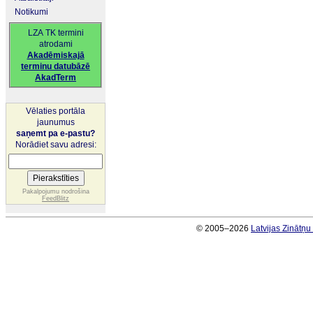
Notikumi
LZA TK termini
atrodami
Akadēmiskajā
terminu datubāzē
AkadTerm
Vēlaties portāla
jaunumus
saņemt pa e-pastu?
Norādiet savu adresi:
Pakalpojumu nodrošina
FeedBlitz
© 2005–2026
Latvijas Zinātņ