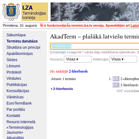
Pirmdiena, 10. augusts
Šī ir funkcionējoša termini.lza.lv versija. Apmeklējiet arī
Latvi
AkadTerm – plašākā latviešu termi
Sākumlapa
Terminu datubāze
Struktūra un principi
Izmantojiet zvaigznīti * vārda daļu meklēšanai (piemēram, da
Apakškomisijas
Visas ▾
Visas ▾
Nozares:
Kolekcijas:
Sēdes
Lēmumi
Jūs meklējāt
2-hlorfenols
Protokoli
Atrasts 1 termins
EN
2-chlorophe
Vēstules
LV
2-hlorfenols
Publikācijas
▪
2-hlorfenols
Konsultācijas
VVC izstrādāti
Vārdnīcas
EuroTermBank
Par portālu
Kontakti
Resursi internetā
«Terminoloģijas
Jaunumi»
Atbalstītāji