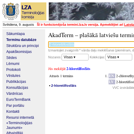
Svētdiena, 9. augusts
Šī ir funkcionējoša termini.lza.lv versija. Apmeklējiet arī
Latvij
AkadTerm – plašākā latviešu termi
Sākumlapa
Terminu datubāze
Struktūra un principi
Izmantojiet zvaigznīti * vārda daļu meklēšanai (piemēram, da
Apakškomisijas
Visas ▾
Visas ▾
Nozares:
Kolekcijas:
Sēdes
Lēmumi
Jūs meklējāt
2-hloretilfosfāts
Protokoli
Atrasts 1 termins
EN
2-chloroethy
Vēstules
LV
2-hloretilfos
Publikācijas
▪
2-hloretilfosfāts
Konsultācijas
VVC izstrādāti
Vārdnīcas
EuroTermBank
Par portālu
Kontakti
Resursi internetā
«Terminoloģijas
Jaunumi»
Atbalstītāji