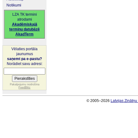
Notikumi
LZA TK termini
atrodami
Akadēmiskajā
terminu datubāzē
AkadTerm
Vēlaties portāla
jaunumus
saņemt pa e-pastu?
Norādiet savu adresi:
Pakalpojumu nodrošina
FeedBlitz
© 2005–2026
Latvijas Zinātņ