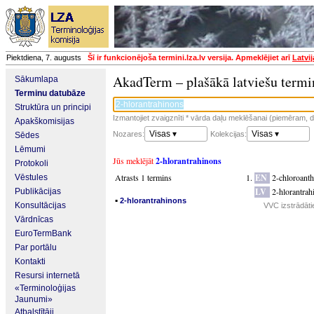
Piektdiena, 7. augusts
Šī ir funkcionējoša termini.lza.lv versija. Apmeklējiet arī
Latvi
AkadTerm – plašākā latviešu termi
Sākumlapa
Terminu datubāze
Struktūra un principi
Izmantojiet zvaigznīti * vārda daļu meklēšanai (piemēram, da
Apakškomisijas
Visas ▾
Visas ▾
Nozares:
Kolekcijas:
Sēdes
Lēmumi
Jūs meklējāt
2-hlorantrahinons
Protokoli
Atrasts 1 termins
EN
2-chloroant
Vēstules
LV
2-hlorantrah
Publikācijas
▪
2-hlorantrahinons
Konsultācijas
VVC izstrādāti
Vārdnīcas
EuroTermBank
Par portālu
Kontakti
Resursi internetā
«Terminoloģijas
Jaunumi»
Atbalstītāji