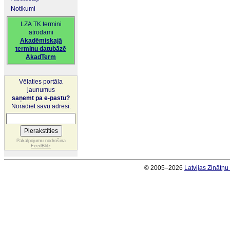
Notikumi
LZA TK termini
atrodami
Akadēmiskajā
terminu datubāzē
AkadTerm
Vēlaties portāla
jaunumus
saņemt pa e-pastu?
Norādiet savu adresi:
Pakalpojumu nodrošina
FeedBlitz
© 2005–2026
Latvijas Zinātņ