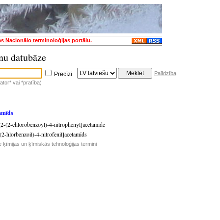
as Nacionālo terminoloģijas portālu
.
nu datubāze
Palīdzība
Precīzi
tor* vai *pratība)
tamīds
2-(2-chlorobenzoyl)-4-nitrophenyl]acetamide
(2-hlorbenzoil)-4-nitrofenil]acetamīds
e ķīmijas un ķīmiskās tehnoloģijas termini