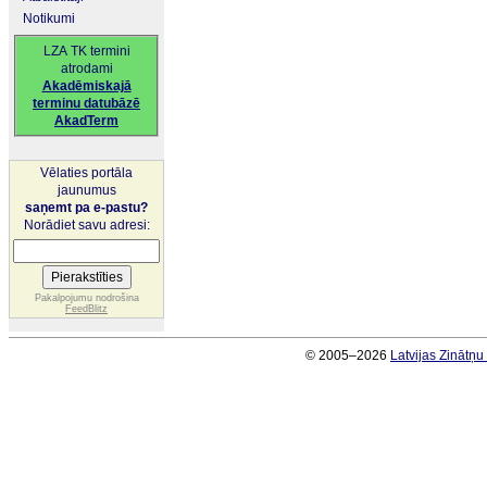
Notikumi
LZA TK termini
atrodami
Akadēmiskajā
terminu datubāzē
AkadTerm
Vēlaties portāla
jaunumus
saņemt pa e-pastu?
Norādiet savu adresi:
Pakalpojumu nodrošina
FeedBlitz
© 2005–2026
Latvijas Zinātņ