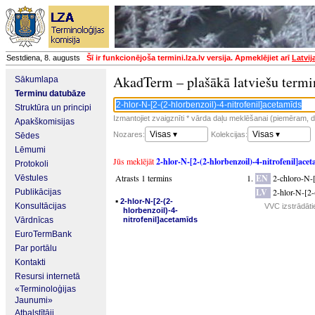
Sestdiena, 8. augusts
Šī ir funkcionējoša termini.lza.lv versija. Apmeklējiet arī
Latvij
AkadTerm – plašākā latviešu termi
Sākumlapa
Terminu datubāze
Struktūra un principi
Izmantojiet zvaigznīti * vārda daļu meklēšanai (piemēram, da
Apakškomisijas
Visas ▾
Visas ▾
Nozares:
Kolekcijas:
Sēdes
Lēmumi
Jūs meklējāt
2-hlor-N-[2-(2-hlorbenzoil)-4-nitrofenil]ace
Protokoli
Atrasts 1 termins
EN
2-chloro-N-[
Vēstules
LV
2-hlor-N-[2-
Publikācijas
▪
2-hlor-N-[2-(2-
Konsultācijas
VVC izstrādāti
hlorbenzoil)-4-
Vārdnīcas
nitrofenil]acetamīds
EuroTermBank
Par portālu
Kontakti
Resursi internetā
«Terminoloģijas
Jaunumi»
Atbalstītāji