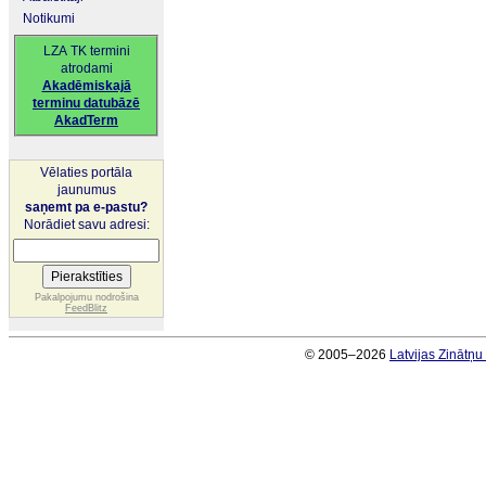
Notikumi
LZA TK termini
atrodami
Akadēmiskajā
terminu datubāzē
AkadTerm
Vēlaties portāla
jaunumus
saņemt pa e-pastu?
Norādiet savu adresi:
Pakalpojumu nodrošina
FeedBlitz
© 2005–2026
Latvijas Zinātņ