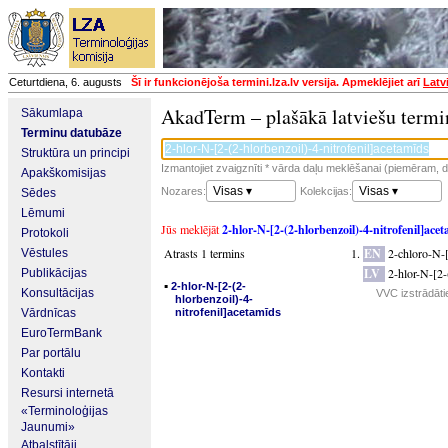
Ceturtdiena, 6. augusts
Šī ir funkcionējoša termini.lza.lv versija. Apmeklējiet arī
Latv
AkadTerm – plašākā latviešu termi
Sākumlapa
Terminu datubāze
Struktūra un principi
Izmantojiet zvaigznīti * vārda daļu meklēšanai (piemēram, da
Apakškomisijas
Visas ▾
Visas ▾
Nozares:
Kolekcijas:
Sēdes
Lēmumi
Jūs meklējāt
2-hlor-N-[2-(2-hlorbenzoil)-4-nitrofenil]ace
Protokoli
Atrasts 1 termins
EN
2-chloro-N-[
Vēstules
LV
2-hlor-N-[2-
Publikācijas
▪
2-hlor-N-[2-(2-
Konsultācijas
VVC izstrādāti
hlorbenzoil)-4-
Vārdnīcas
nitrofenil]acetamīds
EuroTermBank
Par portālu
Kontakti
Resursi internetā
«Terminoloģijas
Jaunumi»
Atbalstītāji