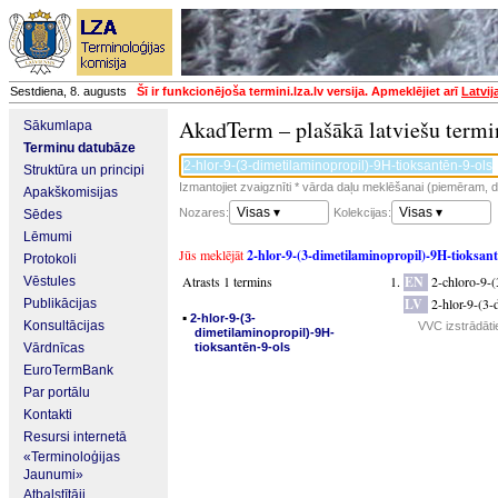
Sestdiena, 8. augusts
Šī ir funkcionējoša termini.lza.lv versija. Apmeklējiet arī
Latvij
AkadTerm – plašākā latviešu termi
Sākumlapa
Terminu datubāze
Struktūra un principi
Izmantojiet zvaigznīti * vārda daļu meklēšanai (piemēram, da
Apakškomisijas
Visas ▾
Visas ▾
Nozares:
Kolekcijas:
Sēdes
Lēmumi
Jūs meklējāt
2-hlor-9-(3-dimetilaminopropil)-9H-tioksant
Protokoli
Atrasts 1 termins
EN
2-chloro-9-
Vēstules
LV
2-hlor-9-(3-
Publikācijas
▪
2-hlor-9-(3-
Konsultācijas
VVC izstrādāti
dimetilaminopropil)-9H-
Vārdnīcas
tioksantēn-9-ols
EuroTermBank
Par portālu
Kontakti
Resursi internetā
«Terminoloģijas
Jaunumi»
Atbalstītāji