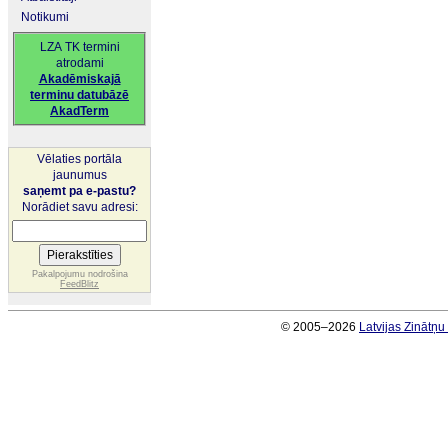
Notikumi
LZA TK termini
atrodami
Akadēmiskajā
terminu datubāzē
AkadTerm
Vēlaties portāla
jaunumus
saņemt pa e-pastu?
Norādiet savu adresi:
Pakalpojumu nodrošina
FeedBlitz
© 2005–2026
Latvijas Zinātņ