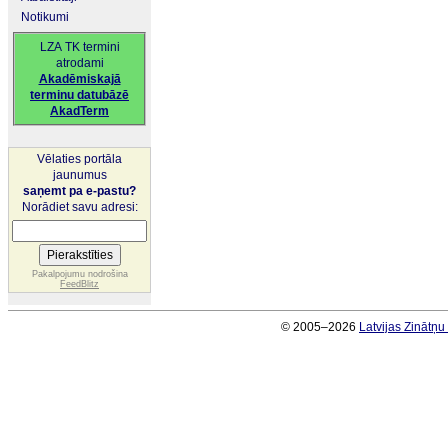
Notikumi
LZA TK termini
atrodami
Akadēmiskajā
terminu datubāzē
AkadTerm
Vēlaties portāla
jaunumus
saņemt pa e-pastu?
Norādiet savu adresi:
Pakalpojumu nodrošina
FeedBlitz
© 2005–2026
Latvijas Zinātņ