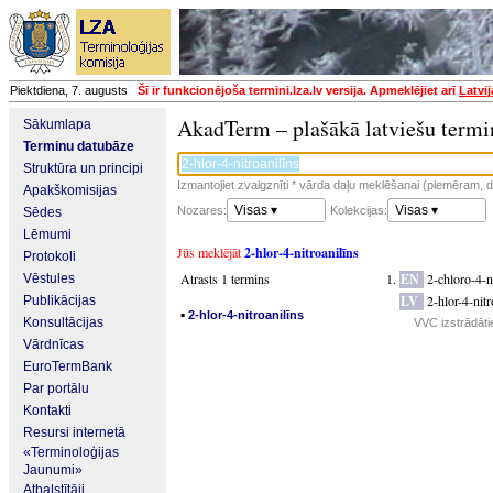
Piektdiena, 7. augusts
Šī ir funkcionējoša termini.lza.lv versija. Apmeklējiet arī
Latvi
AkadTerm – plašākā latviešu termi
Sākumlapa
Terminu datubāze
Struktūra un principi
Izmantojiet zvaigznīti * vārda daļu meklēšanai (piemēram, da
Apakškomisijas
Visas ▾
Visas ▾
Nozares:
Kolekcijas:
Sēdes
Lēmumi
Jūs meklējāt
2-hlor-4-nitroanilīns
Protokoli
Atrasts 1 termins
EN
2-chloro-4-n
Vēstules
LV
2-hlor-4-nitr
Publikācijas
▪
2-hlor-4-nitroanilīns
Konsultācijas
VVC izstrādāti
Vārdnīcas
EuroTermBank
Par portālu
Kontakti
Resursi internetā
«Terminoloģijas
Jaunumi»
Atbalstītāji