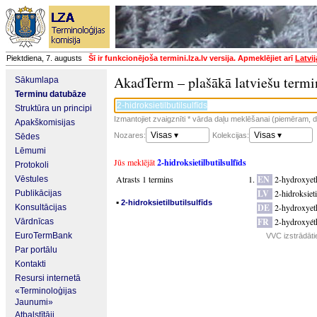
Piektdiena, 7. augusts
Šī ir funkcionējoša termini.lza.lv versija. Apmeklējiet arī
Latvi
AkadTerm – plašākā latviešu termi
Sākumlapa
Terminu datubāze
Struktūra un principi
Izmantojiet zvaigznīti * vārda daļu meklēšanai (piemēram, da
Apakškomisijas
Visas ▾
Visas ▾
Nozares:
Kolekcijas:
Sēdes
Lēmumi
Jūs meklējāt
2-hidroksietilbutilsulfīds
Protokoli
Atrasts 1 termins
EN
2-hydroxyeth
Vēstules
LV
2-hidroksieti
Publikācijas
▪
2-hidroksietilbutilsulfīds
DE
2-hydroxyeth
Konsultācijas
FR
2-hydroxyéth
Vārdnīcas
EuroTermBank
VVC izstrādāti
Par portālu
Kontakti
Resursi internetā
«Terminoloģijas
Jaunumi»
Atbalstītāji