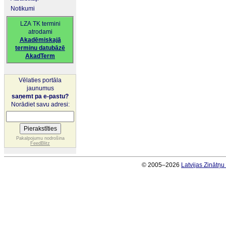
Notikumi
LZA TK termini
atrodami
Akadēmiskajā
terminu datubāzē
AkadTerm
Vēlaties portāla
jaunumus
saņemt pa e-pastu?
Norādiet savu adresi:
Pakalpojumu nodrošina
FeedBlitz
© 2005–2026
Latvijas Zinātņ