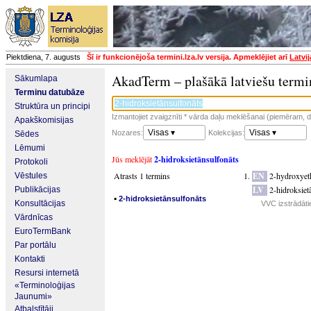
Piektdiena, 7. augusts
Šī ir funkcionējoša termini.lza.lv versija. Apmeklējiet arī
Latvi
AkadTerm – plašākā latviešu termi
Sākumlapa
Terminu datubāze
Struktūra un principi
Izmantojiet zvaigznīti * vārda daļu meklēšanai (piemēram, da
Apakškomisijas
Visas ▾
Visas ▾
Nozares:
Kolekcijas:
Sēdes
Lēmumi
Jūs meklējāt
2-hidroksietānsulfonāts
Protokoli
Atrasts 1 termins
EN
2-hydroxyet
Vēstules
LV
2-hidroksiet
Publikācijas
▪
2-hidroksietānsulfonāts
Konsultācijas
VVC izstrādāti
Vārdnīcas
EuroTermBank
Par portālu
Kontakti
Resursi internetā
«Terminoloģijas
Jaunumi»
Atbalstītāji