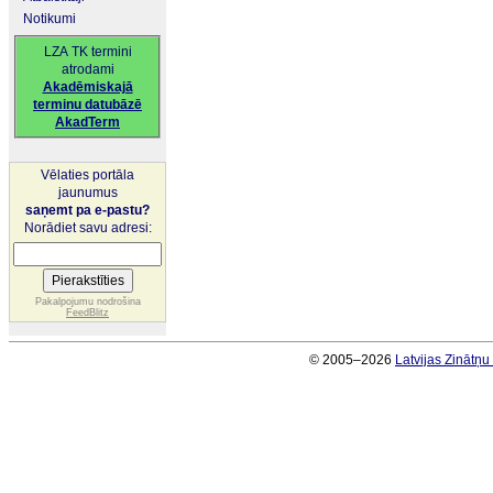
Notikumi
LZA TK termini
atrodami
Akadēmiskajā
terminu datubāzē
AkadTerm
Vēlaties portāla
jaunumus
saņemt pa e-pastu?
Norādiet savu adresi:
Pakalpojumu nodrošina
FeedBlitz
© 2005–2026
Latvijas Zinātņ