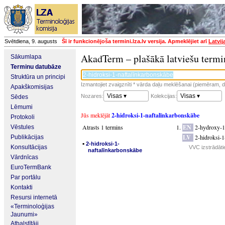
Svētdiena, 9. augusts
Šī ir funkcionējoša termini.lza.lv versija. Apmeklējiet arī
Latvij
AkadTerm – plašākā latviešu termi
Sākumlapa
Terminu datubāze
Struktūra un principi
Izmantojiet zvaigznīti * vārda daļu meklēšanai (piemēram, da
Apakškomisijas
Visas ▾
Visas ▾
Nozares:
Kolekcijas:
Sēdes
Lēmumi
Jūs meklējāt
2-hidroksi-1-naftalīnkarbonskābe
Protokoli
Atrasts 1 termins
EN
2-hydroxy-1
Vēstules
LV
2-hidroksi-1
Publikācijas
▪
2-hidroksi-1-
Konsultācijas
VVC izstrādāti
naftalīnkarbonskābe
Vārdnīcas
EuroTermBank
Par portālu
Kontakti
Resursi internetā
«Terminoloģijas
Jaunumi»
Atbalstītāji