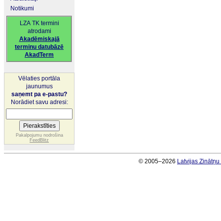
Notikumi
LZA TK termini
atrodami
Akadēmiskajā
terminu datubāzē
AkadTerm
Vēlaties portāla
jaunumus
saņemt pa e-pastu?
Norādiet savu adresi:
Pakalpojumu nodrošina
FeedBlitz
© 2005–2026
Latvijas Zinātņ