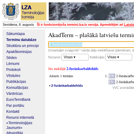
Sestdiena, 8. augusts
Šī ir funkcionējoša termini.lza.lv versija. Apmeklējiet arī
Latvij
AkadTerm – plašākā latviešu termi
Sākumlapa
Terminu datubāze
Struktūra un principi
Izmantojiet zvaigznīti * vārda daļu meklēšanai (piemēram, da
Apakškomisijas
Visas ▾
Visas ▾
Nozares:
Kolekcijas:
Sēdes
Lēmumi
Jūs meklējāt
2-furānkarbaldehīds
Protokoli
Atrasts 1 termins
EN
2-furancarb
Vēstules
LV
2-furānkarba
Publikācijas
▪
2-furānkarbaldehīds
Konsultācijas
VVC izstrādāti
Vārdnīcas
EuroTermBank
Par portālu
Kontakti
Resursi internetā
«Terminoloģijas
Jaunumi»
Atbalstītāji