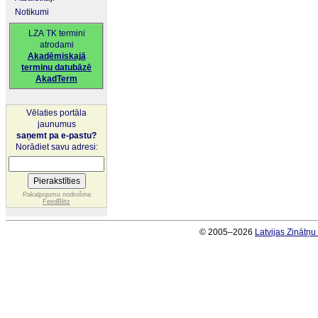
Notikumi
LZA TK termini
atrodami
Akadēmiskajā
terminu datubāzē
AkadTerm
Vēlaties portāla
jaunumus
saņemt pa e-pastu?
Norādiet savu adresi:
Pakalpojumu nodrošina
FeedBlitz
© 2005–2026
Latvijas Zinātņ