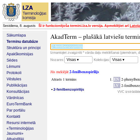
Sestdiena, 8. augusts
Šī ir funkcionējoša termini.lza.lv versija. Apmeklējiet arī
Latvij
AkadTerm – plašākā latviešu termi
Sākumlapa
Terminu datubāze
Struktūra un principi
Izmantojiet zvaigznīti * vārda daļu meklēšanai (piemēram, da
Apakškomisijas
Visas ▾
Visas ▾
Nozares:
Kolekcijas:
Sēdes
Lēmumi
Jūs meklējāt
2-fenilbenzopirilijs
Protokoli
Atrasts 1 termins
EN
2-phenylben
Vēstules
LV
2-fenilbenzop
Publikācijas
▪
2-fenilbenzopirilijs
Konsultācijas
VVC izstrādāti
Vārdnīcas
EuroTermBank
Par portālu
Kontakti
Resursi internetā
«Terminoloģijas
Jaunumi»
Atbalstītāji