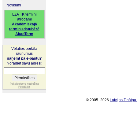
Notikumi
LZA TK termini
atrodami
Akadēmiskajā
terminu datubāzē
AkadTerm
Vēlaties portāla
jaunumus
saņemt pa e-pastu?
Norādiet savu adresi:
Pakalpojumu nodrošina
FeedBlitz
© 2005–2026
Latvijas Zinātņ