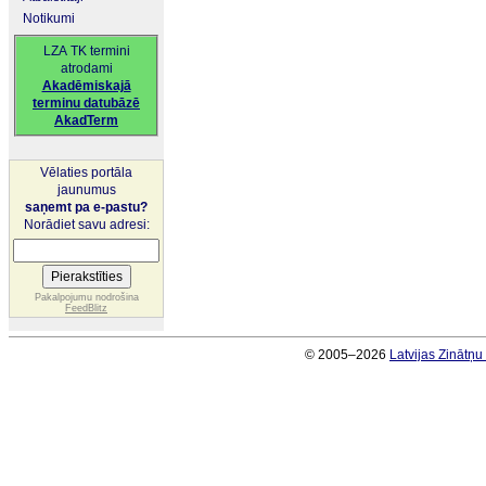
Notikumi
LZA TK termini
atrodami
Akadēmiskajā
terminu datubāzē
AkadTerm
Vēlaties portāla
jaunumus
saņemt pa e-pastu?
Norādiet savu adresi:
Pakalpojumu nodrošina
FeedBlitz
© 2005–2026
Latvijas Zinātņ