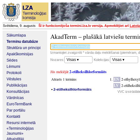
Svētdiena, 9. augusts
Šī ir funkcionējoša termini.lza.lv versija. Apmeklējiet arī
Latvij
AkadTerm – plašākā latviešu termi
Sākumlapa
Terminu datubāze
Struktūra un principi
Izmantojiet zvaigznīti * vārda daļu meklēšanai (piemēram, da
Apakškomisijas
Visas ▾
Visas ▾
Nozares:
Kolekcijas:
Sēdes
Lēmumi
Jūs meklējāt
2-etilheksilhlorformiāts
Protokoli
Atrasts 1 termins
EN
2-ethylhexyl
Vēstules
LV
2-etilheksilh
Publikācijas
▪
2-etilheksilhlorformiāts
Konsultācijas
VVC izstrādātie
Vārdnīcas
EuroTermBank
Par portālu
Kontakti
Resursi internetā
«Terminoloģijas
Jaunumi»
Atbalstītāji