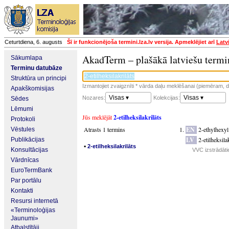
Ceturtdiena, 6. augusts
Šī ir funkcionējoša termini.lza.lv versija. Apmeklējiet arī
Latv
AkadTerm – plašākā latviešu termi
Sākumlapa
Terminu datubāze
Struktūra un principi
Izmantojiet zvaigznīti * vārda daļu meklēšanai (piemēram, da
Apakškomisijas
Visas ▾
Visas ▾
Nozares:
Kolekcijas:
Sēdes
Lēmumi
Jūs meklējāt
2-etilheksilakrilāts
Protokoli
Atrasts 1 termins
EN
2-ethylhexyl
Vēstules
LV
2-etilheksila
Publikācijas
▪
2-etilheksilakrilāts
Konsultācijas
VVC izstrādāti
Vārdnīcas
EuroTermBank
Par portālu
Kontakti
Resursi internetā
«Terminoloģijas
Jaunumi»
Atbalstītāji