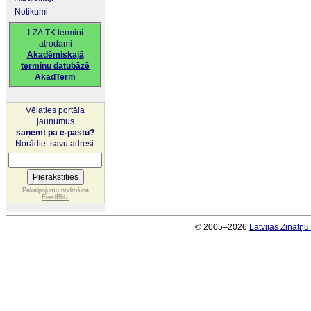
Notikumi
LZA TK termini
atrodami
Akadēmiskajā
terminu datubāzē
AkadTerm
Vēlaties portāla
jaunumus
saņemt pa e-pastu?
Norādiet savu adresi:
Pakalpojumu nodrošina
FeedBlitz
© 2005–2026
Latvijas Zinātņ