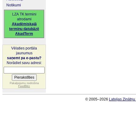
Notikumi
LZA TK termini
atrodami
Akadēmiskajā
terminu datubāzē
AkadTerm
Vēlaties portāla
jaunumus
saņemt pa e-pastu?
Norādiet savu adresi:
Pakalpojumu nodrošina
FeedBlitz
© 2005–2026
Latvijas Zinātņ