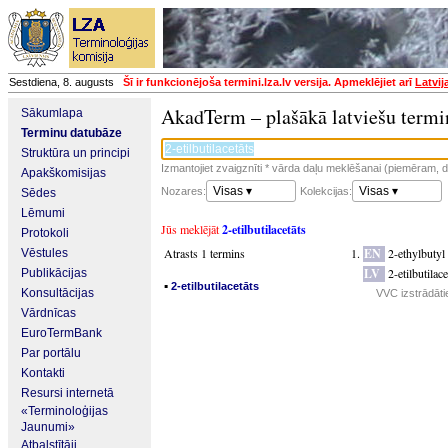
Sestdiena, 8. augusts
Šī ir funkcionējoša termini.lza.lv versija. Apmeklējiet arī
Latvij
AkadTerm – plašākā latviešu termi
Sākumlapa
Terminu datubāze
Struktūra un principi
Izmantojiet zvaigznīti * vārda daļu meklēšanai (piemēram, da
Apakškomisijas
Visas ▾
Visas ▾
Nozares:
Kolekcijas:
Sēdes
Lēmumi
Jūs meklējāt
2-etilbutilacetāts
Protokoli
Atrasts 1 termins
EN
2-ethylbutyl 
Vēstules
LV
2-etilbutilace
Publikācijas
▪
2-etilbutilacetāts
Konsultācijas
VVC izstrādātie
Vārdnīcas
EuroTermBank
Par portālu
Kontakti
Resursi internetā
«Terminoloģijas
Jaunumi»
Atbalstītāji