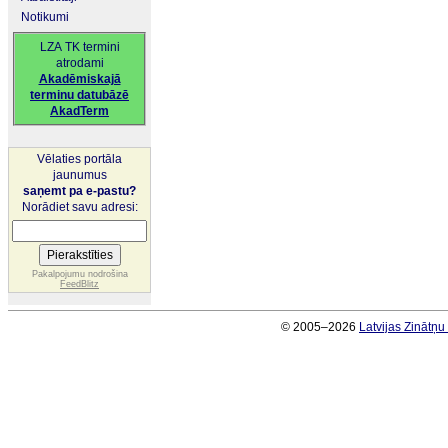
Notikumi
LZA TK termini
atrodami
Akadēmiskajā
terminu datubāzē
AkadTerm
Vēlaties portāla
jaunumus
saņemt pa e-pastu?
Norādiet savu adresi:
Pakalpojumu nodrošina
FeedBlitz
© 2005–2026
Latvijas Zinātņ