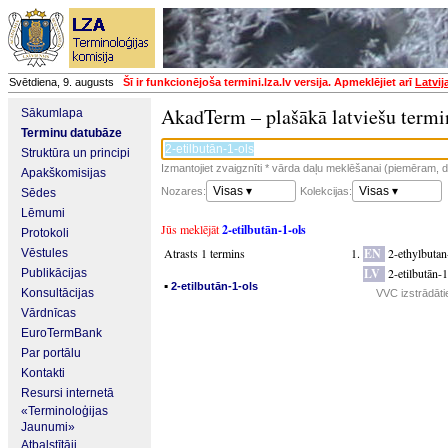
Svētdiena, 9. augusts
Šī ir funkcionējoša termini.lza.lv versija. Apmeklējiet arī
Latvij
AkadTerm – plašākā latviešu termi
Sākumlapa
Terminu datubāze
Struktūra un principi
Izmantojiet zvaigznīti * vārda daļu meklēšanai (piemēram, da
Apakškomisijas
Visas ▾
Visas ▾
Nozares:
Kolekcijas:
Sēdes
Lēmumi
Jūs meklējāt
2-etilbutān-1-ols
Protokoli
Atrasts 1 termins
EN
2-ethylbutan
Vēstules
LV
2-etilbutān-1
Publikācijas
▪
2-etilbutān-1-ols
Konsultācijas
VVC izstrādāti
Vārdnīcas
EuroTermBank
Par portālu
Kontakti
Resursi internetā
«Terminoloģijas
Jaunumi»
Atbalstītāji