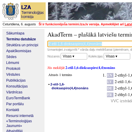
Ceturtdiena, 6. augusts
Šī ir funkcionējoša termini.lza.lv versija. Apmeklējiet arī
Latv
AkadTerm – plašākā latviešu termi
Sākumlapa
Terminu datubāze
Struktūra un principi
Izmantojiet zvaigznīti * vārda daļu meklēšanai (piemēram, da
Apakškomisijas
Visas ▾
Visas ▾
Nozares:
Kolekcijas:
Sēdes
Lēmumi
Jūs meklējāt
2-etil-1,6-dioksaspiro(4,4)nonāns
Protokoli
Atrasts 1 termins
2-ethyl-1,
Vēstules
EN
Publikācijas
2-etil-1,6
LV
▪
2-etil-1,6-
Konsultācijas
2-ethyl-1,
DE
dioksaspiro(4,4)nonāns
Vārdnīcas
2-éthyl-1,
FR
EuroTermBank
VVC izstrādā
Par portālu
Kontakti
Resursi internetā
«Terminoloģijas
Jaunumi»
Atbalstītāji