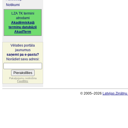
Notikumi
LZA TK termini
atrodami
Akadēmiskajā
terminu datubāzē
AkadTerm
Vēlaties portāla
jaunumus
saņemt pa e-pastu?
Norādiet savu adresi:
Pakalpojumu nodrošina
FeedBlitz
© 2005–2026
Latvijas Zinātņ