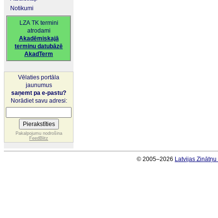
Notikumi
LZA TK termini
atrodami
Akadēmiskajā
terminu datubāzē
AkadTerm
Vēlaties portāla
jaunumus
saņemt pa e-pastu?
Norādiet savu adresi:
Pakalpojumu nodrošina
FeedBlitz
© 2005–2026
Latvijas Zinātņ