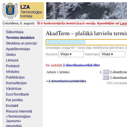
Ceturtdiena, 6. augusts
Šī ir funkcionējoša termini.lza.lv versija. Apmeklējiet arī
Latv
AkadTerm – plašākā latviešu termi
Sākumlapa
Terminu datubāze
Struktūra un principi
Izmantojiet zvaigznīti * vārda daļu meklēšanai (piemēram, da
Apakškomisijas
Visas ▾
Visas ▾
Nozares:
Kolekcijas:
Sēdes
Lēmumi
Jūs meklējāt
2-dimetilaminoetilakrilāts
Protokoli
Atrasts 1 termins
EN
2-dimethylam
Vēstules
LV
2-dimetilamin
Publikācijas
▪
2-dimetilaminoetilakrilāts
Konsultācijas
VVC izstrādātie
Vārdnīcas
EuroTermBank
Par portālu
Kontakti
Resursi internetā
«Terminoloģijas
Jaunumi»
Atbalstītāji