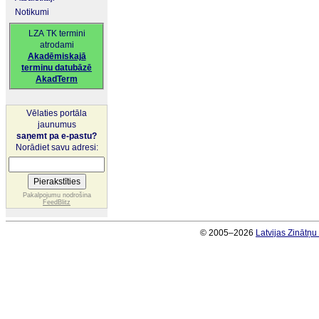
Notikumi
LZA TK termini
atrodami
Akadēmiskajā
terminu datubāzē
AkadTerm
Vēlaties portāla
jaunumus
saņemt pa e-pastu?
Norādiet savu adresi:
Pakalpojumu nodrošina
FeedBlitz
© 2005–2026
Latvijas Zinātņ