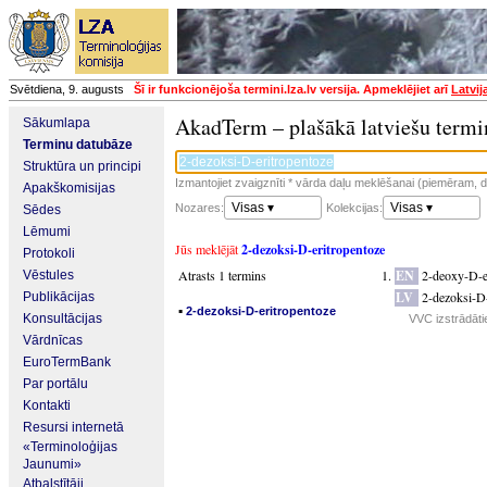
Svētdiena, 9. augusts
Šī ir funkcionējoša termini.lza.lv versija. Apmeklējiet arī
Latvij
AkadTerm – plašākā latviešu termi
Sākumlapa
Terminu datubāze
Struktūra un principi
Izmantojiet zvaigznīti * vārda daļu meklēšanai (piemēram, da
Apakškomisijas
Visas ▾
Visas ▾
Nozares:
Kolekcijas:
Sēdes
Lēmumi
Jūs meklējāt
2-dezoksi-D-eritropentoze
Protokoli
Atrasts 1 termins
EN
2-deoxy-D-e
Vēstules
LV
2-dezoksi-D-
Publikācijas
▪
2-dezoksi-D-eritropentoze
Konsultācijas
VVC izstrādāti
Vārdnīcas
EuroTermBank
Par portālu
Kontakti
Resursi internetā
«Terminoloģijas
Jaunumi»
Atbalstītāji