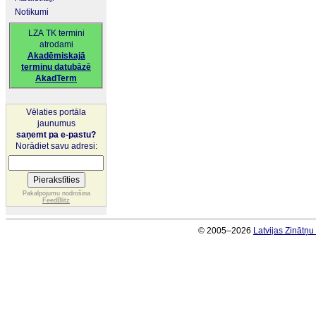
Notikumi
LZA TK termini
atrodami
Akadēmiskajā
terminu datubāzē
AkadTerm
Vēlaties portāla
jaunumus
saņemt pa e-pastu?
Norādiet savu adresi:
Pakalpojumu nodrošina
FeedBlitz
© 2005–2026
Latvijas Zinātņ