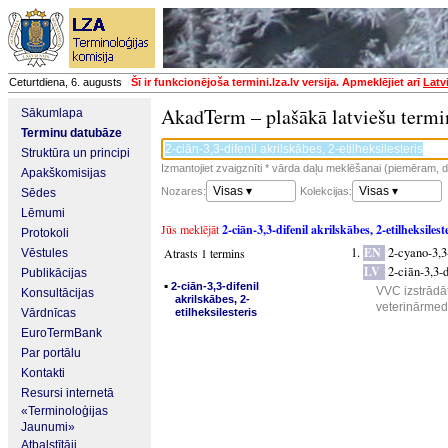
Ceturtdiena, 6. augusts
Šī ir funkcionējoša termini.lza.lv versija. Apmeklējiet arī
Latv
AkadTerm – plašākā latviešu termi
Sākumlapa
Terminu datubāze
Struktūra un principi
Izmantojiet zvaigznīti * vārda daļu meklēšanai (piemēram, da
Apakškomisijas
Visas ▾
Visas ▾
Nozares:
Kolekcijas:
Sēdes
Lēmumi
Jūs meklējāt
2-ciān-3,3-difenil akrilskābes, 2-etilheksilest
Protokoli
EN
2-cyano-3,3
Atrasts 1 termins
Vēstules
LV
2-ciān-3,3-d
Publikācijas
▪
2-ciān-3,3-difenil
VVC izstrādāt
Konsultācijas
akrilskābes, 2-
veterinārmedi
Vārdnīcas
etilheksilesteris
EuroTermBank
Par portālu
Kontakti
Resursi internetā
«Terminoloģijas
Jaunumi»
Atbalstītāji