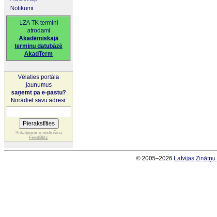
Notikumi
LZA TK termini
atrodami
Akadēmiskajā
terminu datubāzē
AkadTerm
Vēlaties portāla
jaunumus
saņemt pa e-pastu?
Norādiet savu adresi:
Pakalpojumu nodrošina
FeedBlitz
© 2005–2026
Latvijas Zinātņ