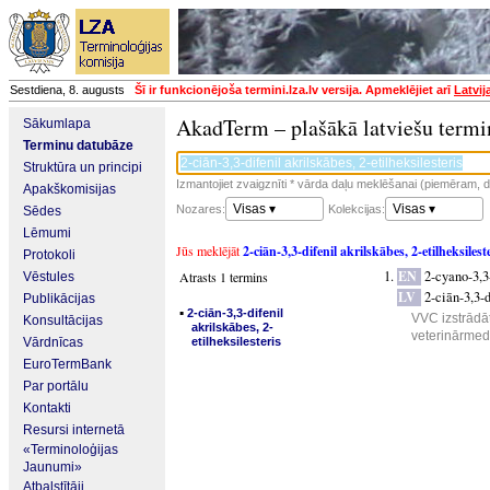
Sestdiena, 8. augusts
Šī ir funkcionējoša termini.lza.lv versija. Apmeklējiet arī
Latvij
AkadTerm – plašākā latviešu termi
Sākumlapa
Terminu datubāze
Struktūra un principi
Izmantojiet zvaigznīti * vārda daļu meklēšanai (piemēram, da
Apakškomisijas
Visas ▾
Visas ▾
Nozares:
Kolekcijas:
Sēdes
Lēmumi
Jūs meklējāt
2-ciān-3,3-difenil akrilskābes, 2-etilheksilest
Protokoli
EN
2-cyano-3,3
Atrasts 1 termins
Vēstules
LV
2-ciān-3,3-d
Publikācijas
▪
2-ciān-3,3-difenil
VVC izstrādāt
Konsultācijas
akrilskābes, 2-
veterinārmedi
Vārdnīcas
etilheksilesteris
EuroTermBank
Par portālu
Kontakti
Resursi internetā
«Terminoloģijas
Jaunumi»
Atbalstītāji