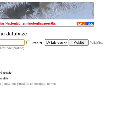
ijas Nacionālo terminoloģijas portālu
.
nu datubāze
Palīdzība
Precīzi
tor* vai *pratība)
l acetate
acetāts
e ķīmijas un ķīmiskās tehnoloģijas termini