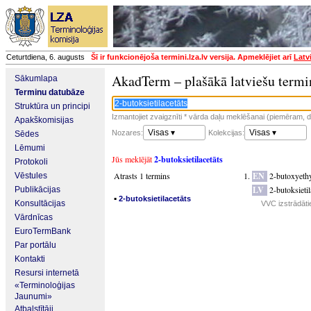
Ceturtdiena, 6. augusts
Šī ir funkcionējoša termini.lza.lv versija. Apmeklējiet arī
Latv
AkadTerm – plašākā latviešu termi
Sākumlapa
Terminu datubāze
Struktūra un principi
Izmantojiet zvaigznīti * vārda daļu meklēšanai (piemēram, da
Apakškomisijas
Visas ▾
Visas ▾
Nozares:
Kolekcijas:
Sēdes
Lēmumi
Jūs meklējāt
2-butoksietilacetāts
Protokoli
Atrasts 1 termins
EN
2-butoxyethy
Vēstules
LV
2-butoksietil
Publikācijas
▪
2-butoksietilacetāts
Konsultācijas
VVC izstrādāti
Vārdnīcas
EuroTermBank
Par portālu
Kontakti
Resursi internetā
«Terminoloģijas
Jaunumi»
Atbalstītāji