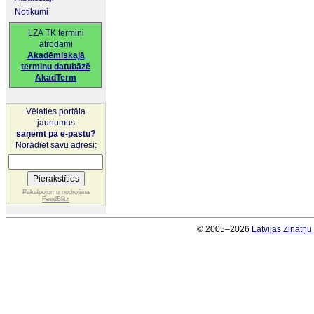
Notikumi
LZA TK termini
atrodami
Akadēmiskajā
terminu datubāzē
AkadTerm
Vēlaties portāla
jaunumus
saņemt pa e-pastu?
Norādiet savu adresi:
Pakalpojumu nodrošina
FeedBlitz
© 2005–2026
Latvijas Zinātņ