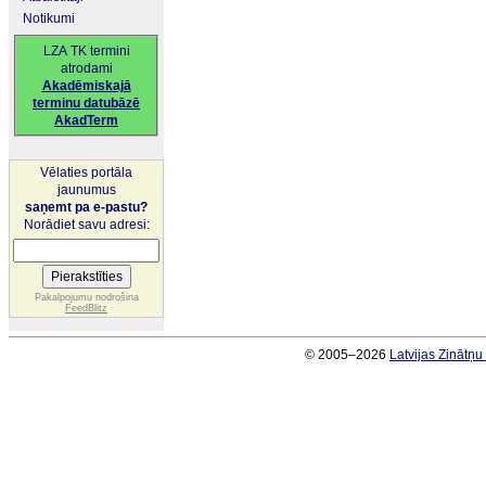
Notikumi
LZA TK termini
atrodami
Akadēmiskajā
terminu datubāzē
AkadTerm
Vēlaties portāla
jaunumus
saņemt pa e-pastu?
Norādiet savu adresi:
Pakalpojumu nodrošina
FeedBlitz
© 2005–2026
Latvijas Zinātņ