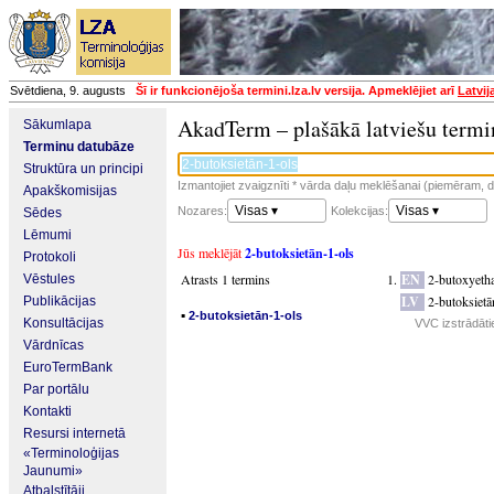
Svētdiena, 9. augusts
Šī ir funkcionējoša termini.lza.lv versija. Apmeklējiet arī
Latvij
AkadTerm – plašākā latviešu termi
Sākumlapa
Terminu datubāze
Struktūra un principi
Izmantojiet zvaigznīti * vārda daļu meklēšanai (piemēram, da
Apakškomisijas
Visas ▾
Visas ▾
Nozares:
Kolekcijas:
Sēdes
Lēmumi
Jūs meklējāt
2-butoksietān-1-ols
Protokoli
Atrasts 1 termins
EN
2-butoxyeth
Vēstules
LV
2-butoksietā
Publikācijas
▪
2-butoksietān-1-ols
Konsultācijas
VVC izstrādāti
Vārdnīcas
EuroTermBank
Par portālu
Kontakti
Resursi internetā
«Terminoloģijas
Jaunumi»
Atbalstītāji