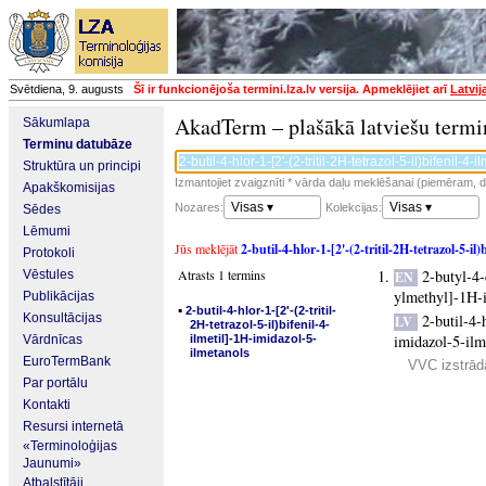
Svētdiena, 9. augusts
Šī ir funkcionējoša termini.lza.lv versija. Apmeklējiet arī
Latvij
AkadTerm – plašākā latviešu termi
Sākumlapa
Terminu datubāze
Struktūra un principi
Izmantojiet zvaigznīti * vārda daļu meklēšanai (piemēram, da
Apakškomisijas
Visas ▾
Visas ▾
Nozares:
Kolekcijas:
Sēdes
Lēmumi
Jūs meklējāt
2-butil-4-hlor-1-[2'-(2-tritil-2H-tetrazol-5-il
Protokoli
Atrasts 1 termins
2-butyl-4-
Vēstules
EN
ylmethyl]-1H-
Publikācijas
▪
2-butil-4-hlor-1-[2'-(2-tritil-
Konsultācijas
2-butil-4-
LV
2H-tetrazol-5-il)bifenil-4-
imidazol-5-ilm
Vārdnīcas
ilmetil]-1H-imidazol-5-
ilmetanols
EuroTermBank
VVC izstrādā
Par portālu
Kontakti
Resursi internetā
«Terminoloģijas
Jaunumi»
Atbalstītāji