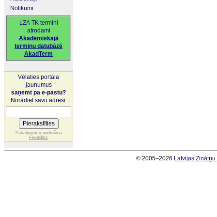
Notikumi
LZA TK termini
atrodami
Akadēmiskajā
terminu datubāzē
AkadTerm
Vēlaties portāla
jaunumus
saņemt pa e-pastu?
Norādiet savu adresi:
Pakalpojumu nodrošina
FeedBlitz
© 2005–2026
Latvijas Zinātņ