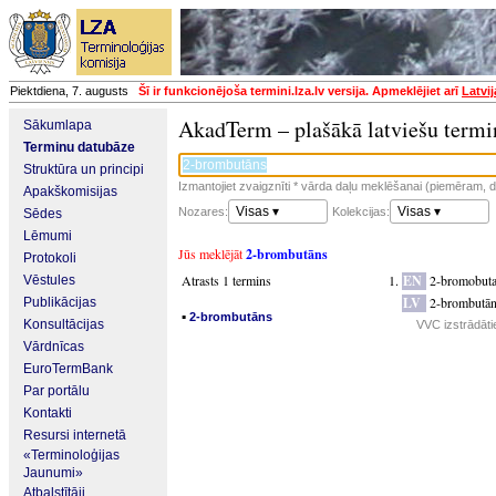
Piektdiena, 7. augusts
Šī ir funkcionējoša termini.lza.lv versija. Apmeklējiet arī
Latvi
AkadTerm – plašākā latviešu termi
Sākumlapa
Terminu datubāze
Struktūra un principi
Izmantojiet zvaigznīti * vārda daļu meklēšanai (piemēram, da
Apakškomisijas
Visas ▾
Visas ▾
Nozares:
Kolekcijas:
Sēdes
Lēmumi
Jūs meklējāt
2-brombutāns
Protokoli
Atrasts 1 termins
EN
2-bromobut
Vēstules
LV
2-brombutā
Publikācijas
▪
2-brombutāns
Konsultācijas
VVC izstrādātie
Vārdnīcas
EuroTermBank
Par portālu
Kontakti
Resursi internetā
«Terminoloģijas
Jaunumi»
Atbalstītāji