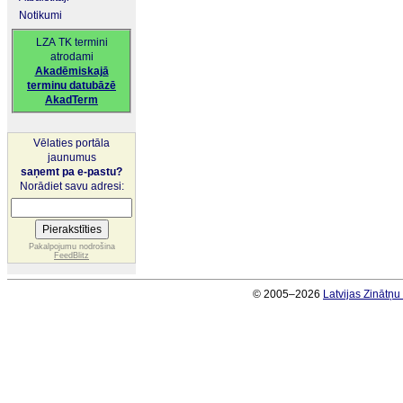
Notikumi
LZA TK termini
atrodami
Akadēmiskajā
terminu datubāzē
AkadTerm
Vēlaties portāla
jaunumus
saņemt pa e-pastu?
Norādiet savu adresi:
Pakalpojumu nodrošina
FeedBlitz
© 2005–2026
Latvijas Zinātņ