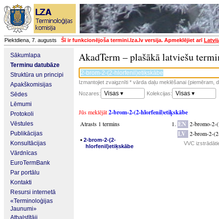
Piektdiena, 7. augusts
Šī ir funkcionējoša termini.lza.lv versija. Apmeklējiet arī
Latvi
AkadTerm – plašākā latviešu termi
Sākumlapa
Terminu datubāze
Struktūra un principi
Izmantojiet zvaigznīti * vārda daļu meklēšanai (piemēram, da
Apakškomisijas
Visas ▾
Visas ▾
Nozares:
Kolekcijas:
Sēdes
Lēmumi
Jūs meklējāt
2-brom-2-(2-hlorfenil)etiķskābe
Protokoli
Atrasts 1 termins
EN
2-bromo-2-(2
Vēstules
LV
2-brom-2-(2-
Publikācijas
▪
2-brom-2-(2-
Konsultācijas
VVC izstrādāti
hlorfenil)etiķskābe
Vārdnīcas
EuroTermBank
Par portālu
Kontakti
Resursi internetā
«Terminoloģijas
Jaunumi»
Atbalstītāji