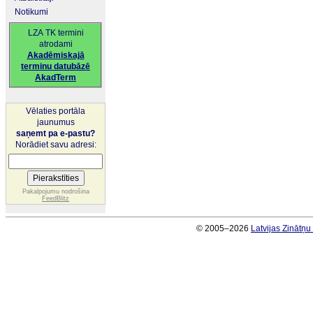
Notikumi
LZA TK termini
atrodami
Akadēmiskajā
terminu datubāzē
AkadTerm
Vēlaties portāla
jaunumus
saņemt pa e-pastu?
Norādiet savu adresi:
Pakalpojumu nodrošina
FeedBlitz
© 2005–2026
Latvijas Zinātņ