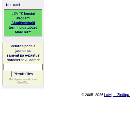
Notikumi
LZA TK termini
atrodami
Akadēmiskajā
terminu datubāzē
AkadTerm
Vēlaties portāla
jaunumus
saņemt pa e-pastu?
Norādiet savu adresi:
Pakalpojumu nodrošina
FeedBlitz
© 2005–2026
Latvijas Zinātņ