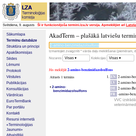
Svētdiena, 9. augusts
Šī ir funkcionējoša termini.lza.lv versija. Apmeklējiet arī
Latvij
AkadTerm – plašākā latviešu termi
Sākumlapa
Terminu datubāze
Struktūra un principi
Izmantojiet zvaigznīti * vārda daļu meklēšanai (piemēram, da
Apakškomisijas
Visas ▾
Visas ▾
Nozares:
Kolekcijas:
Sēdes
Lēmumi
Jūs meklējāt
2-amino-benzimidazolsulfons
Protokoli
EN
2-amino-be
Atrasts 1 termins
Vēstules
LV
2-amino-be
Publikācijas
▪
2-amino-
DE
2-amino-Be
Konsultācijas
benzimidazolsulfons
FR
-amino-ben
Vārdnīcas
VVC izstrādāt
EuroTermBank
veterinārmedi
Par portālu
Kontakti
Resursi internetā
«Terminoloģijas
Jaunumi»
Atbalstītāji