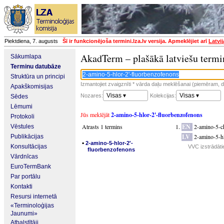
Piektdiena, 7. augusts
Šī ir funkcionējoša termini.lza.lv versija. Apmeklējiet arī
Latvi
AkadTerm – plašākā latviešu termi
Sākumlapa
Terminu datubāze
Struktūra un principi
Izmantojiet zvaigznīti * vārda daļu meklēšanai (piemēram, da
Apakškomisijas
Visas ▾
Visas ▾
Nozares:
Kolekcijas:
Sēdes
Lēmumi
Jūs meklējāt
2-amino-5-hlor-2'-fluorbenzofenons
Protokoli
Atrasts 1 termins
EN
2-amino-5-c
Vēstules
LV
2-amino-5-hl
Publikācijas
▪
2-amino-5-hlor-2'-
Konsultācijas
VVC izstrādāti
fluorbenzofenons
Vārdnīcas
EuroTermBank
Par portālu
Kontakti
Resursi internetā
«Terminoloģijas
Jaunumi»
Atbalstītāji