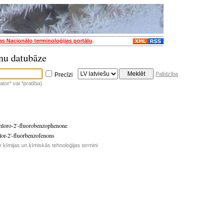
jas Nacionālo terminoloģijas portālu
.
nu datubāze
Palīdzība
Precīzi
tor* vai *pratība)
hloro-2'-fluorobenzophenone
or-2'-fluorbenzofenons
e ķīmijas un ķīmiskās tehnoloģijas termini