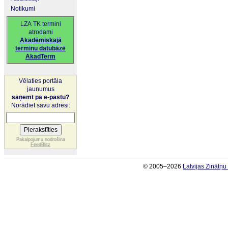
Notikumi
LZA TK termini
atrodami
Akadēmiskajā
terminu datubāzē
AkadTerm
Vēlaties portāla
jaunumus
saņemt pa e-pastu?
Norādiet savu adresi:
Pakalpojumu nodrošina
FeedBlitz
© 2005–2026
Latvijas Zinātņ