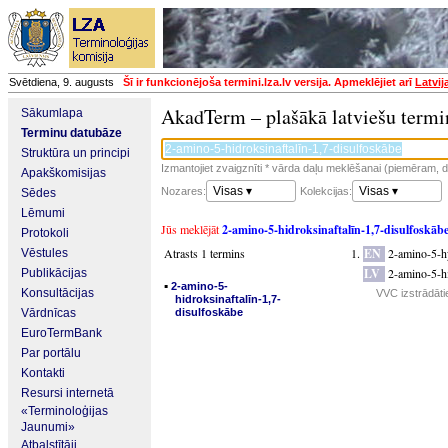
Svētdiena, 9. augusts
Šī ir funkcionējoša termini.lza.lv versija. Apmeklējiet arī
Latvij
AkadTerm – plašākā latviešu termi
Sākumlapa
Terminu datubāze
Struktūra un principi
Izmantojiet zvaigznīti * vārda daļu meklēšanai (piemēram, da
Apakškomisijas
Visas ▾
Visas ▾
Nozares:
Kolekcijas:
Sēdes
Lēmumi
Jūs meklējāt
2-amino-5-hidroksinaftalīn-1,7-disulfoskāb
Protokoli
Atrasts 1 termins
EN
2-amino-5-h
Vēstules
LV
2-amino-5-hi
Publikācijas
▪
2-amino-5-
Konsultācijas
VVC izstrādāti
hidroksinaftalīn-1,7-
Vārdnīcas
disulfoskābe
EuroTermBank
Par portālu
Kontakti
Resursi internetā
«Terminoloģijas
Jaunumi»
Atbalstītāji