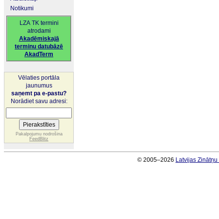
Notikumi
LZA TK termini
atrodami
Akadēmiskajā
terminu datubāzē
AkadTerm
Vēlaties portāla
jaunumus
saņemt pa e-pastu?
Norādiet savu adresi:
Pakalpojumu nodrošina
FeedBlitz
© 2005–2026
Latvijas Zinātņ