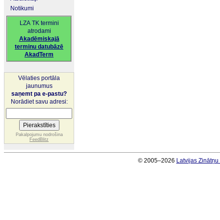
Notikumi
LZA TK termini
atrodami
Akadēmiskajā
terminu datubāzē
AkadTerm
Vēlaties portāla
jaunumus
saņemt pa e-pastu?
Norādiet savu adresi:
Pakalpojumu nodrošina
FeedBlitz
© 2005–2026
Latvijas Zinātņ