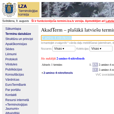
Svētdiena, 9. augusts
Šī ir funkcionējoša termini.lza.lv versija. Apmeklējiet arī
Latvij
AkadTerm – plašākā latviešu termi
Sākumlapa
Terminu datubāze
Struktūra un principi
Izmantojiet zvaigznīti * vārda daļu meklēšanai (piemēram, da
Apakškomisijas
Visas ▾
Visas ▾
Nozares:
Kolekcijas:
Sēdes
Lēmumi
Jūs meklējāt
2-amino-4-nitrofenols
Protokoli
Atrasts 1 termins
EN
2-amino-4-n
Vēstules
LV
2-amino-4-ni
Publikācijas
▪
2-amino-4-nitrofenols
Konsultācijas
VVC izstrādāti
Vārdnīcas
EuroTermBank
Par portālu
Kontakti
Resursi internetā
«Terminoloģijas
Jaunumi»
Atbalstītāji