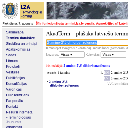
Piektdiena, 7. augusts
Šī ir funkcionējoša termini.lza.lv versija. Apmeklējiet arī
Latvi
AkadTerm – plašākā latviešu termi
Sākumlapa
Terminu datubāze
Struktūra un principi
Izmantojiet zvaigznīti * vārda daļu meklēšanai (piemēram, da
Apakškomisijas
Visas ▾
Visas ▾
Nozares:
Kolekcijas:
Sēdes
Lēmumi
Jūs meklējāt
2-amino-2',5-dihlorbenzofenons
Protokoli
Atrasts 1 termins
EN
2-amino-2',
Vēstules
LV
2-amino-2',
Publikācijas
▪
2-amino-2',5-
Konsultācijas
VVC izstrādāti
dihlorbenzofenons
Vārdnīcas
EuroTermBank
Par portālu
Kontakti
Resursi internetā
«Terminoloģijas
Jaunumi»
Atbalstītāji