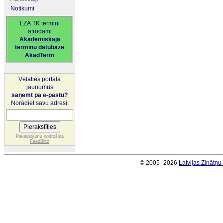
Notikumi
LZA TK termini
atrodami
Akadēmiskajā
terminu datubāzē
AkadTerm
Vēlaties portāla
jaunumus
saņemt pa e-pastu?
Norādiet savu adresi:
Pakalpojumu nodrošina
FeedBlitz
© 2005–2026
Latvijas Zinātņ