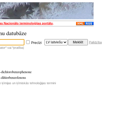
jas Nacionālo terminoloģijas portālu
.
nu datubāze
Palīdzība
Precīzi
tor* vai *pratība)
5-dichlorobenzophenone
5-dihlorbenzofenons
e ķīmijas un ķīmiskās tehnoloģijas termini