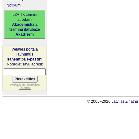
Notikumi
LZA TK termini
atrodami
Akadēmiskajā
terminu datubāzē
AkadTerm
Vēlaties portāla
jaunumus
saņemt pa e-pastu?
Norādiet savu adresi:
Pakalpojumu nodrošina
FeedBlitz
© 2005–2026
Latvijas Zinātņ