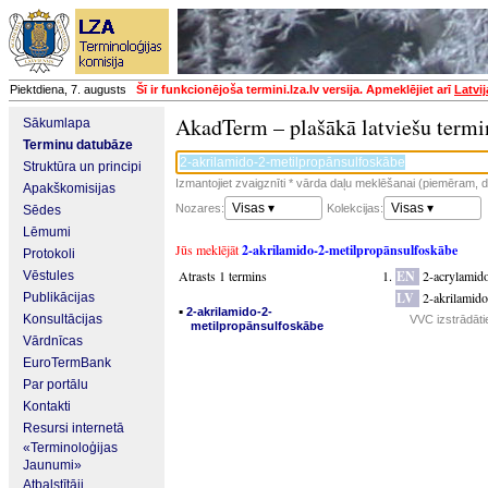
Piektdiena, 7. augusts
Šī ir funkcionējoša termini.lza.lv versija. Apmeklējiet arī
Latvi
AkadTerm – plašākā latviešu termi
Sākumlapa
Terminu datubāze
Struktūra un principi
Izmantojiet zvaigznīti * vārda daļu meklēšanai (piemēram, da
Apakškomisijas
Visas ▾
Visas ▾
Nozares:
Kolekcijas:
Sēdes
Lēmumi
Jūs meklējāt
2-akrilamido-2-metilpropānsulfoskābe
Protokoli
Atrasts 1 termins
EN
2-acrylamid
Vēstules
LV
2-akrilamid
Publikācijas
▪
2-akrilamido-2-
Konsultācijas
VVC izstrādāti
metilpropānsulfoskābe
Vārdnīcas
EuroTermBank
Par portālu
Kontakti
Resursi internetā
«Terminoloģijas
Jaunumi»
Atbalstītāji