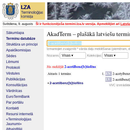
Svētdiena, 9. augusts
Šī ir funkcionējoša termini.lza.lv versija. Apmeklējiet arī
Latvij
AkadTerm – plašākā latviešu termi
Sākumlapa
Terminu datubāze
Struktūra un principi
Izmantojiet zvaigznīti * vārda daļu meklēšanai (piemēram, da
Apakškomisijas
Visas ▾
Visas ▾
Nozares:
Kolekcijas:
Sēdes
Lēmumi
Jūs meklējāt
2-acetilbenz[b]tiofēns
Protokoli
Atrasts 1 termins
EN
2-acetylbenz
Vēstules
LV
2-acetilbenz
Publikācijas
▪
2-acetilbenz[b]tiofēns
Konsultācijas
VVC izstrādāti
Vārdnīcas
EuroTermBank
Par portālu
Kontakti
Resursi internetā
«Terminoloģijas
Jaunumi»
Atbalstītāji