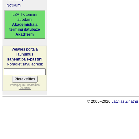
Notikumi
LZA TK termini
atrodami
Akadēmiskajā
terminu datubāzē
AkadTerm
Vēlaties portāla
jaunumus
saņemt pa e-pastu?
Norādiet savu adresi:
Pakalpojumu nodrošina
FeedBlitz
© 2005–2026
Latvijas Zinātņ