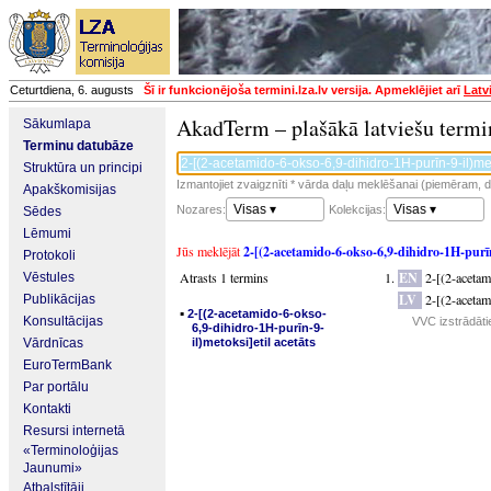
Ceturtdiena, 6. augusts
Šī ir funkcionējoša termini.lza.lv versija. Apmeklējiet arī
Latv
AkadTerm – plašākā latviešu termi
Sākumlapa
Terminu datubāze
Struktūra un principi
Izmantojiet zvaigznīti * vārda daļu meklēšanai (piemēram, da
Apakškomisijas
Visas ▾
Visas ▾
Nozares:
Kolekcijas:
Sēdes
Lēmumi
Jūs meklējāt
2-[(2-acetamido-6-okso-6,9-dihidro-1H-purīn-
Protokoli
Atrasts 1 termins
EN
2-[(2-acetam
Vēstules
LV
2-[(2-acetam
Publikācijas
▪
2-[(2-acetamido-6-okso-
Konsultācijas
VVC izstrādāti
6,9-dihidro-1H-purīn-9-
Vārdnīcas
il)metoksi]etil acetāts
EuroTermBank
Par portālu
Kontakti
Resursi internetā
«Terminoloģijas
Jaunumi»
Atbalstītāji