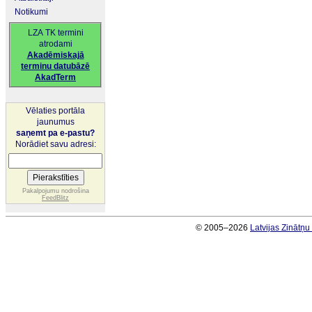
Notikumi
LZA TK termini
atrodami
Akadēmiskajā
terminu datubāzē
AkadTerm
Vēlaties portāla
jaunumus
saņemt pa e-pastu?
Norādiet savu adresi:
Pakalpojumu nodrošina
FeedBlitz
© 2005–2026
Latvijas Zinātņ