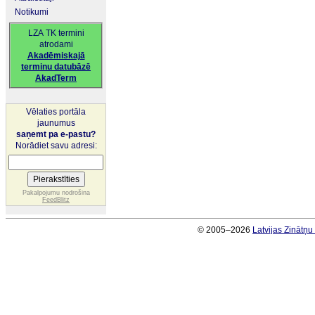
Notikumi
LZA TK termini
atrodami
Akadēmiskajā
terminu datubāzē
AkadTerm
Vēlaties portāla
jaunumus
saņemt pa e-pastu?
Norādiet savu adresi:
Pakalpojumu nodrošina
FeedBlitz
© 2005–2026
Latvijas Zinātņ