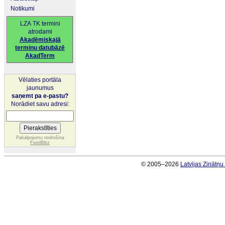
Notikumi
LZA TK termini
atrodami
Akadēmiskajā
terminu datubāzē
AkadTerm
Vēlaties portāla
jaunumus
saņemt pa e-pastu?
Norādiet savu adresi:
Pakalpojumu nodrošina
FeedBlitz
© 2005–2026
Latvijas Zinātņ