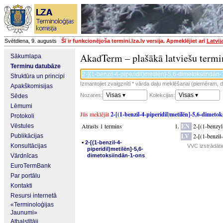
Svētdiena, 9. augusts
Šī ir funkcionējoša termini.lza.lv versija. Apmeklējiet arī
Latvij
AkadTerm – plašākā latviešu termi
Sākumlapa
Terminu datubāze
Struktūra un principi
Izmantojiet zvaigznīti * vārda daļu meklēšanai (piemēram, da
Apakškomisijas
Visas ▾
Visas ▾
Nozares:
Kolekcijas:
Sēdes
Lēmumi
Jūs meklējāt
2-[(1-benzil-4-piperidil)metilēn]-5,6-dimeto
Protokoli
Atrasts 1 termins
EN
2-[(1-benzy
Vēstules
LV
2-[(1-benzil
Publikācijas
▪
2-[(1-benzil-4-
Konsultācijas
VVC izstrādāti
piperidil)metilēn]-5,6-
Vārdnīcas
dimetoksiindān-1-ons
EuroTermBank
Par portālu
Kontakti
Resursi internetā
«Terminoloģijas
Jaunumi»
Atbalstītāji