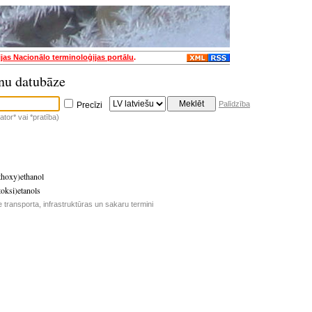
ijas Nacionālo terminoloģijas portālu
.
nu datubāze
Palīdzība
Precīzi
tor* vai *pratība)
thoxy)ethanol
oksi)etanols
 transporta, infrastruktūras un sakaru termini