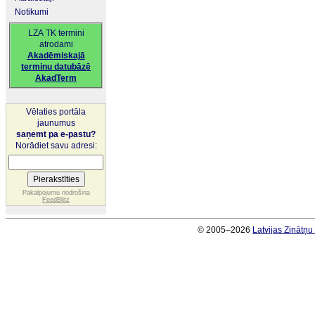
Notikumi
LZA TK termini
atrodami
Akadēmiskajā
terminu datubāzē
AkadTerm
Vēlaties portāla
jaunumus
saņemt pa e-pastu?
Norādiet savu adresi:
Pakalpojumu nodrošina
FeedBlitz
© 2005–2026
Latvijas Zinātņ