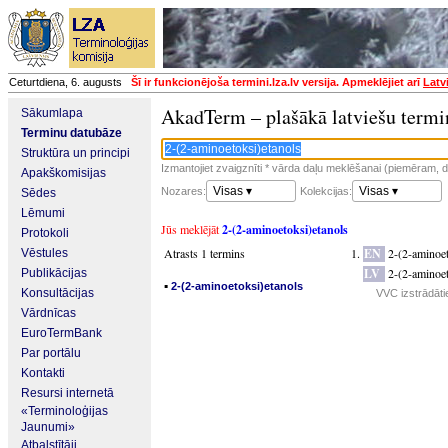
Ceturtdiena, 6. augusts
Šī ir funkcionējoša termini.lza.lv versija. Apmeklējiet arī
Latv
AkadTerm – plašākā latviešu termi
Sākumlapa
Terminu datubāze
Struktūra un principi
Izmantojiet zvaigznīti * vārda daļu meklēšanai (piemēram, da
Apakškomisijas
Visas ▾
Visas ▾
Nozares:
Kolekcijas:
Sēdes
Lēmumi
Jūs meklējāt
2-(2-aminoetoksi)etanols
Protokoli
Atrasts 1 termins
EN
2-(2-aminoe
Vēstules
LV
2-(2-aminoet
Publikācijas
▪
2-(2-aminoetoksi)etanols
Konsultācijas
VVC izstrādātie
Vārdnīcas
EuroTermBank
Par portālu
Kontakti
Resursi internetā
«Terminoloģijas
Jaunumi»
Atbalstītāji