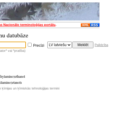
as Nacionālo terminoloģijas portālu
.
nu datubāze
Palīdzība
Precīzi
tor* vai *pratība)
thylamino)ethanol
ilamino)etanols
e ķīmijas un ķīmiskās tehnoloģijas termini