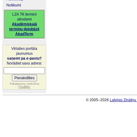
Notikumi
LZA TK termini
atrodami
Akadēmiskajā
terminu datubāzē
AkadTerm
Vēlaties portāla
jaunumus
saņemt pa e-pastu?
Norādiet savu adresi:
Pakalpojumu nodrošina
FeedBlitz
© 2005–2026
Latvijas Zinātņ