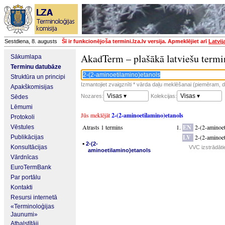
Sestdiena, 8. augusts
Šī ir funkcionējoša termini.lza.lv versija. Apmeklējiet arī
Latvij
AkadTerm – plašākā latviešu termi
Sākumlapa
Terminu datubāze
Struktūra un principi
Izmantojiet zvaigznīti * vārda daļu meklēšanai (piemēram, da
Apakškomisijas
Visas ▾
Visas ▾
Nozares:
Kolekcijas:
Sēdes
Lēmumi
Jūs meklējāt
2-(2-aminoetilamino)etanols
Protokoli
Atrasts 1 termins
EN
2-(2-aminoe
Vēstules
LV
2-(2-aminoet
Publikācijas
▪
2-(2-
Konsultācijas
VVC izstrādāti
aminoetilamino)etanols
Vārdnīcas
EuroTermBank
Par portālu
Kontakti
Resursi internetā
«Terminoloģijas
Jaunumi»
Atbalstītāji