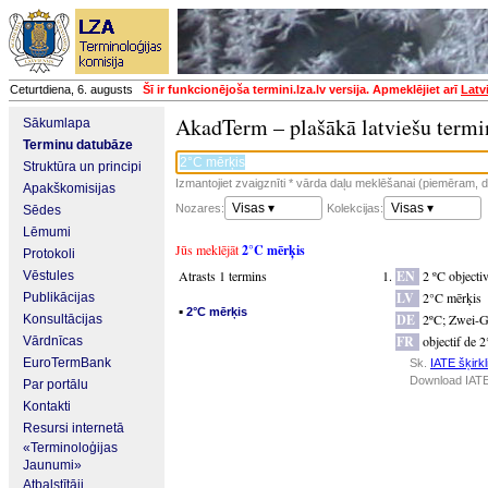
Ceturtdiena, 6. augusts
Šī ir funkcionējoša termini.lza.lv versija. Apmeklējiet arī
Latv
AkadTerm – plašākā latviešu termi
Sākumlapa
Terminu datubāze
Struktūra un principi
Izmantojiet zvaigznīti * vārda daļu meklēšanai (piemēram, da
Apakškomisijas
Visas ▾
Visas ▾
Nozares:
Kolekcijas:
Sēdes
Lēmumi
Jūs meklējāt
2°C mērķis
Protokoli
Atrasts 1 termins
EN
2 ºC objecti
Vēstules
LV
2°C mērķis
Publikācijas
▪
2°C mērķis
DE
2ºC
;
Zwei-G
Konsultācijas
FR
objectif de 
Vārdnīcas
EuroTermBank
Sk.
IATE šķirkl
Download IATE
Par portālu
Kontakti
Resursi internetā
«Terminoloģijas
Jaunumi»
Atbalstītāji