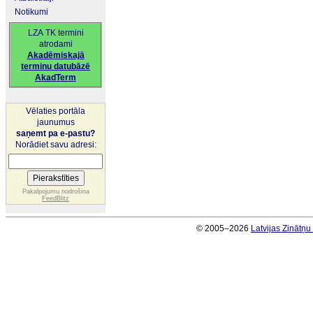
Notikumi
LZA TK termini
atrodami
Akadēmiskajā
terminu datubāzē
AkadTerm
Vēlaties portāla
jaunumus
saņemt pa e-pastu?
Norādiet savu adresi:
Pakalpojumu nodrošina
FeedBlitz
© 2005–2026
Latvijas Zinātņ