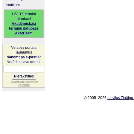
Notikumi
LZA TK termini
atrodami
Akadēmiskajā
terminu datubāzē
AkadTerm
Vēlaties portāla
jaunumus
saņemt pa e-pastu?
Norādiet savu adresi:
Pakalpojumu nodrošina
FeedBlitz
© 2005–2026
Latvijas Zinātņ