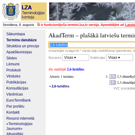
Sestdiena, 8. augusts
Šī ir funkcionējoša termini.lza.lv versija. Apmeklējiet arī
Latvij
AkadTerm – plašākā latviešu termi
Sākumlapa
Terminu datubāze
Struktūra un principi
Izmantojiet zvaigznīti * vārda daļu meklēšanai (piemēram, da
Apakškomisijas
Visas ▾
Visas ▾
Nozares:
Kolekcijas:
Sēdes
Lēmumi
Jūs meklējāt
2,6-lutidīns
Protokoli
Atrasts 1 termins
EN
2,3-dimethyl
Vēstules
LV
2,3-dimetilpi
Publikācijas
▪
2,6-lutidīns
Konsultācijas
VVC izstrādāti
Vārdnīcas
EuroTermBank
Par portālu
Kontakti
Resursi internetā
«Terminoloģijas
Jaunumi»
Atbalstītāji