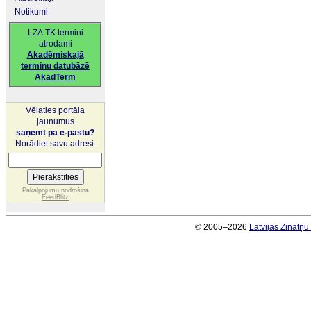
Notikumi
LZA TK termini
atrodami
Akadēmiskajā
terminu datubāzē
AkadTerm
Vēlaties portāla
jaunumus
saņemt pa e-pastu?
Norādiet savu adresi:
Pakalpojumu nodrošina
FeedBlitz
© 2005–2026
Latvijas Zinātņ