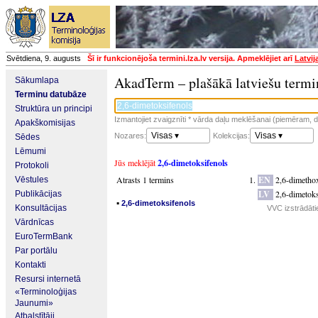
Svētdiena, 9. augusts
Šī ir funkcionējoša termini.lza.lv versija. Apmeklējiet arī
Latvij
AkadTerm – plašākā latviešu termi
Sākumlapa
Terminu datubāze
Struktūra un principi
Izmantojiet zvaigznīti * vārda daļu meklēšanai (piemēram, da
Apakškomisijas
Visas ▾
Visas ▾
Nozares:
Kolekcijas:
Sēdes
Lēmumi
Jūs meklējāt
2,6-dimetoksifenols
Protokoli
Atrasts 1 termins
EN
2,6-dimetho
Vēstules
LV
2,6-dimetoks
Publikācijas
▪
2,6-dimetoksifenols
Konsultācijas
VVC izstrādāti
Vārdnīcas
EuroTermBank
Par portālu
Kontakti
Resursi internetā
«Terminoloģijas
Jaunumi»
Atbalstītāji