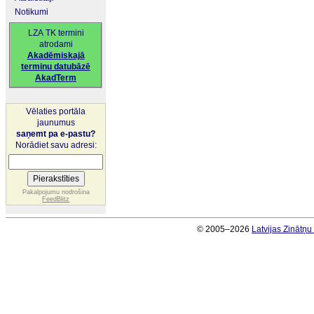
Notikumi
LZA TK termini
atrodami
Akadēmiskajā
terminu datubāzē
AkadTerm
Vēlaties portāla
jaunumus
saņemt pa e-pastu?
Norādiet savu adresi:
Pakalpojumu nodrošina
FeedBlitz
© 2005–2026
Latvijas Zinātņ