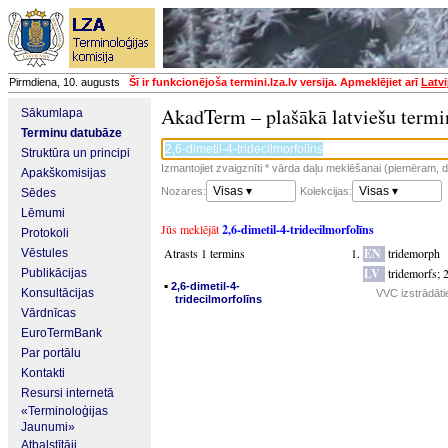
Pirmdiena, 10. augusts
Šī ir funkcionējoša termini.lza.lv versija. Apmeklējiet arī
Latvi
AkadTerm – plašākā latviešu termi
Sākumlapa
Terminu datubāze
Struktūra un principi
Izmantojiet zvaigznīti * vārda daļu meklēšanai (piemēram, da
Apakškomisijas
Visas ▾
Visas ▾
Nozares:
Kolekcijas:
Sēdes
Lēmumi
Jūs meklējāt
2,6-dimetil-4-tridecilmorfolīns
Protokoli
Atrasts 1 termins
EN
tridemorph
Vēstules
LV
tridemorfs
;
2
Publikācijas
▪
2,6-dimetil-4-
Konsultācijas
VVC izstrādāti
tridecilmorfolīns
Vārdnīcas
EuroTermBank
Par portālu
Kontakti
Resursi internetā
«Terminoloģijas
Jaunumi»
Atbalstītāji