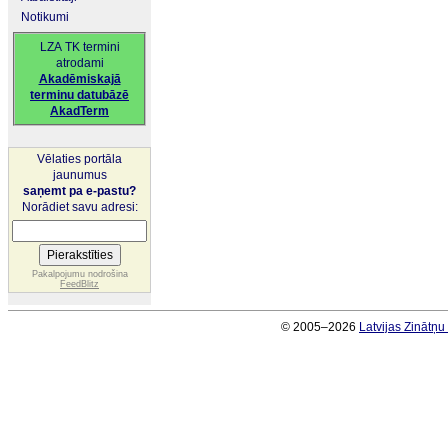
Notikumi
LZA TK termini
atrodami
Akadēmiskajā
terminu datubāzē
AkadTerm
Vēlaties portāla
jaunumus
saņemt pa e-pastu?
Norādiet savu adresi:
Pakalpojumu nodrošina
FeedBlitz
© 2005–2026
Latvijas Zinātņ