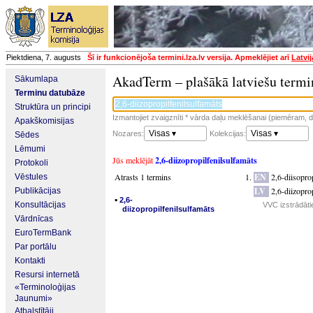
Piektdiena, 7. augusts
Šī ir funkcionējoša termini.lza.lv versija. Apmeklējiet arī
Latvi
AkadTerm – plašākā latviešu termi
Sākumlapa
Terminu datubāze
Struktūra un principi
Izmantojiet zvaigznīti * vārda daļu meklēšanai (piemēram, da
Apakškomisijas
Visas ▾
Visas ▾
Nozares:
Kolekcijas:
Sēdes
Lēmumi
Jūs meklējāt
2,6-diizopropilfenilsulfamāts
Protokoli
Atrasts 1 termins
EN
2,6-diisopro
Vēstules
LV
2,6-diizopro
Publikācijas
▪
2,6-
Konsultācijas
VVC izstrādāti
diizopropilfenilsulfamāts
Vārdnīcas
EuroTermBank
Par portālu
Kontakti
Resursi internetā
«Terminoloģijas
Jaunumi»
Atbalstītāji